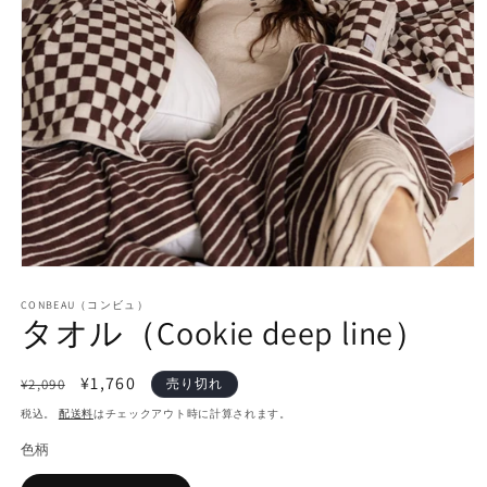
CONBEAU（コンビュ）
タオル（Cookie deep line）
通
セ
¥1,760
¥2,090
売り切れ
常
ー
税込。
配送料
はチェックアウト時に計算されます。
価
ル
色柄
格
価