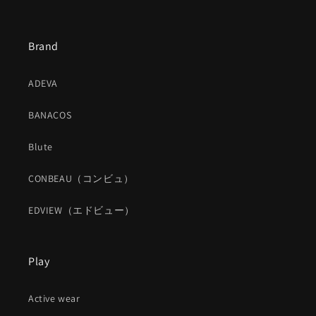
Brand
ADEVA
BANACOS
Blute
CONBEAU（コンビュ）
EDVIEW（エドビュー）
Play
Active wear