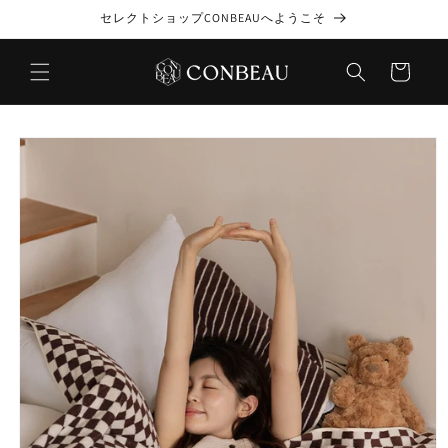
コンテ
セレクトショップCONBEAUへようこそ
ンツに
進む
カ
ー
ト
商品情
報にス
キップ