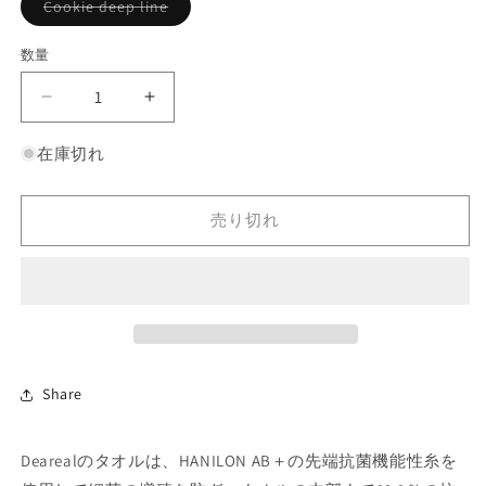
格
バ
Cookie deep line
リ
エ
ー
数量
シ
ョ
ン
タ
タ
は
売
オ
オ
り
在庫切れ
切
ル
ル
れ
（Cookie
（Cookie
て
い
deep
deep
る
売り切れ
か
line）
line）
販
の
の
売
で
数
数
き
ま
量
量
せ
を
を
ん
減
増
ら
や
Share
す
す
Dearealのタオルは、HANILON AB＋の先端抗菌機能性糸を