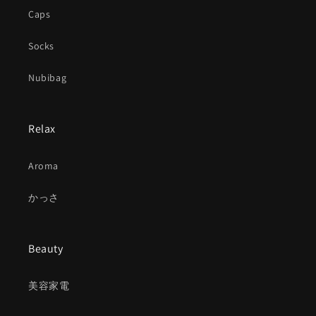
Caps
Socks
Nubibag
Relax
Aroma
かっさ
Beauty
美容家電