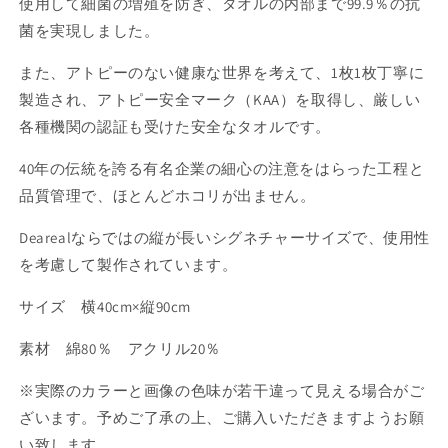
使用して細菌の増殖を防ぎ、タオルの内部まで99.9％の抗
菌を実現しました。
また、アトピーのない健康な世界を考えて、1枚1枚丁寧に
製造され、アトピー安全マーク（KAA）を取得し、厳しい
各種機関の認証も受けた安全なタオルです。
40年の伝統を誇る有名企業の細心の注意をはらった工程と
品質管理で、ほとんどホコリが出ません。
Dearealならではの縦が長いシグネチャーサイズで、使用性
を考慮して製作されています。
サイズ 横40cm×縦90cm
素材 綿80％ アクリル20％
※実際のカラーと画像の色味が若干違って見える場合がご
ざいます。予めご了承の上、ご購入いただきますようお願
い致します。